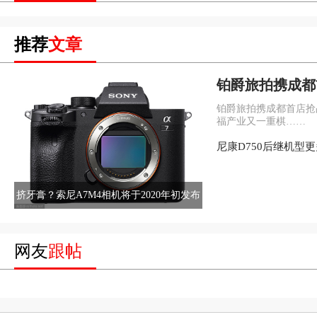
推荐
文章
铂爵旅拍携成都
蜀，布下幸福产
铂爵旅拍携成都首店抢
福产业又一重棋……
尼康D750后继机型
挤牙膏？索尼A7M4相机将于2020年初发布
网友
跟帖