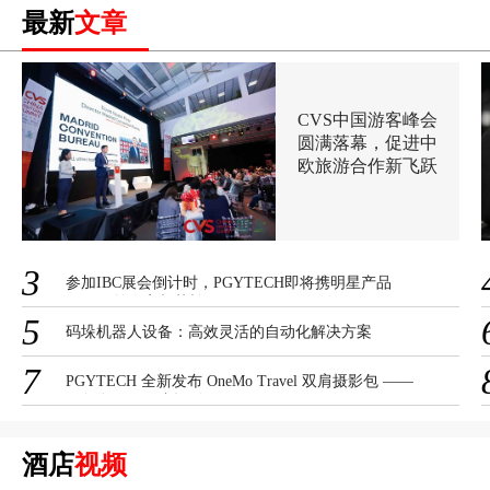
最新
文章
CVS中国游客峰会
圆满落幕，促进中
欧旅游合作新飞跃
3
参加IBC展会倒计时，PGYTECH即将携明星产品
OnePro首次亮相荷兰
5
码垛机器人设备：高效灵活的自动化解决方案
7
PGYTECH 全新发布 OneMo Travel 双肩摄影包 ——
一包多用，不止摄影
酒店
视频